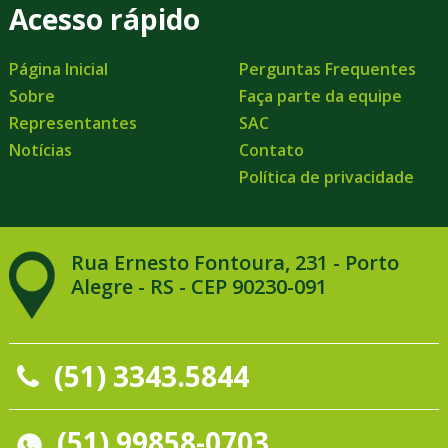
Acesso rápido
Página Inicial
Perguntas Frequentes
Sobre
Faça parte da equipe
Representantes
SAC
Notícias
Contato
Política de privacidade
Rua Ernesto Fontoura, 231 - Porto
Alegre - RS - CEP 90230-091
(51) 3343.5844
(51) 99858-0703