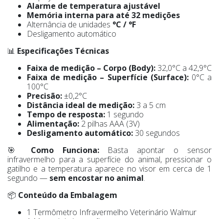
Alarme de temperatura ajustável
Memória interna para até 32 medições
Alternância de unidades
°C / °F
Desligamento automático
📊
Especificações Técnicas
Faixa de medição – Corpo (Body):
32,0°C a 42,9°C
Faixa de medição – Superfície (Surface):
0°C a
100°C
Precisão:
±0,2°C
Distância ideal de medição:
3 a 5 cm
Tempo de resposta:
1 segundo
Alimentação:
2 pilhas AAA (3V)
Desligamento automático:
30 segundos
🎯
Como Funciona:
Basta apontar o sensor
infravermelho para a superfície do animal, pressionar o
gatilho e a temperatura aparece no visor em cerca de 1
segundo —
sem encostar no animal
.
📦
Conteúdo da Embalagem
1 Termômetro Infravermelho Veterinário Walmur