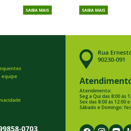
SAIBA MAIS
SAIBA MAIS
Rua Ernesto
90230-091
requentes
a equipe
Atendiment
Atendimento:
Seg a Qui das 8:00 às 1
rivacidade
Sex das 8:00 às 12:00 e
Sábado e Domingo: fe
 99858-0703