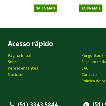
SAIBA MAIS
SAIBA MAIS
Acesso rápido
Página Inicial
Perguntas F
Sobre
Faça parte d
Representantes
SAC
Notícias
Contato
Política de p
(51)
(51) 3343.5844