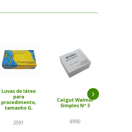
Luvas de látex
Agulha d
para
Catgut Walmur
Traumát
procedimento,
Simples Nº 3
para P
tamanho G.
Ani
6990
2591
81