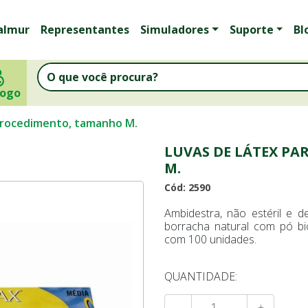
almur
Representantes
Simuladores
Suporte
Bl
logo
 procedimento, tamanho M.
LUVAS DE LÁTEX P
M.
Cód: 2590
Ambidestra, não estéril e 
borracha natural com pó bio
com 100 unidades.
QUANTIDADE:
-
+