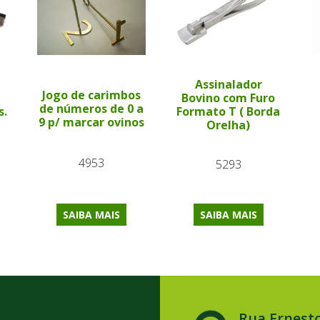
Assinalador
Jogo de carimbos
Bovino com Furo
de números de 0 a
s.
Formato T ( Borda
9 p/ marcar ovinos
Orelha)
4953
5293
SAIBA MAIS
SAIBA MAIS
Rua Ernesto