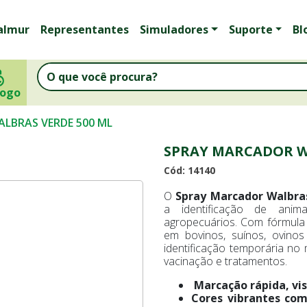
almur
Representantes
Simuladores
Suporte
Bl
logo
LBRAS VERDE 500 ML
SPRAY MARCADOR W
Cód: 14140
O
Spray Marcador Walbra
a identificação de anim
agropecuários. Com fórmula e
em bovinos, suínos, ovinos
identificação temporária no
vacinação e tratamentos.
Marcação rápida, visí
Cores vibrantes com