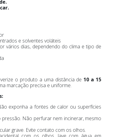
de.
car.
or
trados e solventes voláteis
por vários dias, dependendo do clima e tipo de
da
lverize o produto a uma distância de
10 a 15
uma marcação precisa e uniforme.
s:
Não exponha a fontes de calor ou superfícies
 pressão. Não perfurar nem incinerar, mesmo
cular grave. Evite contato com os olhos.
acidental com os olhos, lave com água em