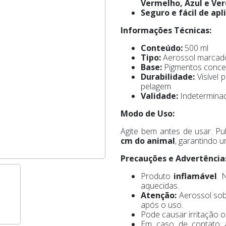
Vermelho, Azul e Ver
Seguro e fácil de apli
Informações Técnicas:
Conteúdo:
500 ml
Tipo:
Aerossol marcad
Base:
Pigmentos concen
Durabilidade:
Visível 
pelagem
Validade:
Indetermina
Modo de Uso:
Agite bem antes de usar. Pu
cm do animal
, garantindo 
Precauções e Advertência
Produto
inflamável
. 
aquecidas.
Atenção:
Aerossol sob
após o uso.
Pode causar irritação o
Em caso de contato 