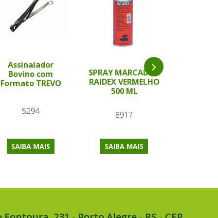
Assinalador
Bastão 
SPRAY MARCADOR
Bovino com
Verde 54 
RAIDEX VERMELHO
Formato TREVO
Wal
500 ML
5294
87
8917
SAIBA MAIS
SAIBA MAIS
SAIBA
 Fontoura, 231 - Porto Alegre - RS - CEP