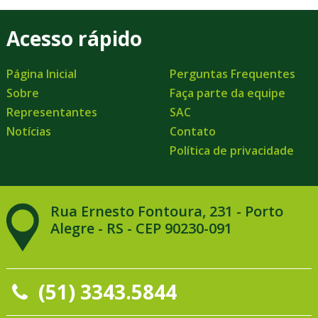
Acesso rápido
Página Inicial
Perguntas Frequentes
Sobre
Faça parte da equipe
Representantes
SAC
Notícias
Contato
Política de privacidade
Rua Ernesto Fontoura, 231 - Porto
Alegre - RS - CEP 90230-091
(51) 3343.5844