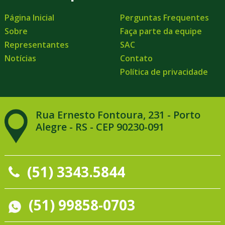
Página Inicial
Perguntas Frequentes
Sobre
Faça parte da equipe
Representantes
SAC
Notícias
Contato
Política de privacidade
Rua Ernesto Fontoura, 231 - Porto
Alegre - RS - CEP 90230-091
(51) 3343.5844
(51) 99858-0703