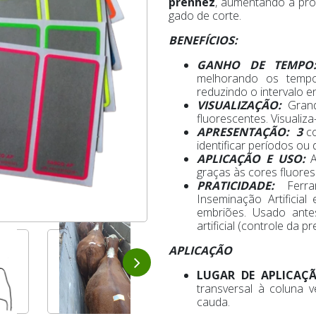
prenhez
, aumentando a prod
gado de corte.
BENEFÍCIOS:
GANHO DE TEMP
melhorando os temp
reduzindo o intervalo e
VISUALIZAÇÃO:
Grand
fluorescentes. Visualiza
APRESENTAÇÃO: 3
co
identificar períodos ou 
APLICAÇÃO E USO:
A
graças às cores fluores
PRATICIDADE:
Ferr
Inseminação Artificial
embriões. Usado ante
artificial (controle da p
APLICAÇÃO
LUGAR DE APLICAÇ
transversal à coluna v
cauda.