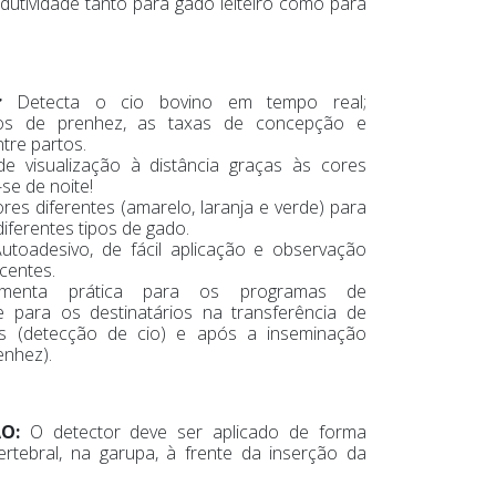
utividade tanto para gado leiteiro como para
O:
Detecta o cio bovino em tempo real;
os de prenhez, as taxas de concepção e
ntre partos.
e visualização à distância graças às cores
-se de noite!
res diferentes (amarelo, laranja e verde) para
diferentes tipos de gado.
utoadesivo, de fácil aplicação e observação
centes.
amenta prática para os programas de
 e para os destinatários na transferência de
s (detecção de cio) e após a inseminação
renhez).
ÃO:
O detector deve ser aplicado de forma
ertebral, na garupa, à frente da inserção da