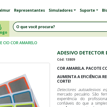
almur
Representantes
Simuladores
Suporte
Bl
logo
E CIO COR AMARELO
ADESIVO DETECTOR 
Cód: 13809
COR AMARELA. PACOTE CO
AUMENTA A EFICIÊNCIA R
CORTE!
Detectores autoadesivos es
mercado pecuário. São fe
experiência do profissio
confiáveis do que a simpl