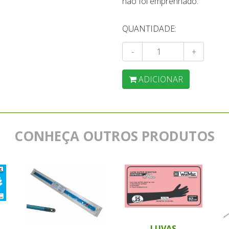
não foi emprenhado.
QUANTIDADE:
-
+
ADICIONAR
CONHEÇA OUTROS PRODUTOS
LUVAS