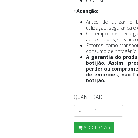
6 Canister
*Atenção:
Antes de utilizar o 
utilização, segurança 
O tempo de recarga
aproximados, servindo
Fatores como transpor
consumo de nitrogênio l
A garantia do prod
botijão. Assim, p
perder ou comprome
de embriões, não f
botijão.
QUANTIDADE:
-
+
ADICIONAR