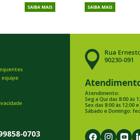
SAIBA MAIS
SAIBA MAIS
Rua Ernesto
90230-091
requentes
a equipe
Atendiment
Atendimento:
Seg a Qui das 8:00 às 1
rivacidade
Sex das 8:00 às 12:00 e
Sábado e Domingo: fe
 99858-0703