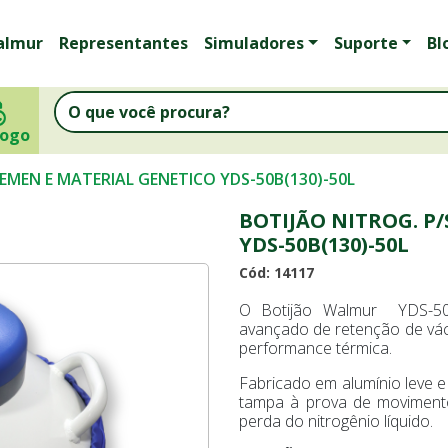
almur
Representantes
Simuladores
Suporte
Bl
logo
EMEN E MATERIAL GENETICO YDS-50B(130)-50L
BOTIJÃO NITROG. P
YDS-50B(130)-50L
Cód: 14117
O Botijão Walmur YDS-50B
avançado de retenção de vác
performance térmica.
Fabricado em alumínio leve e
tampa à prova de moviment
perda do nitrogênio líquido.