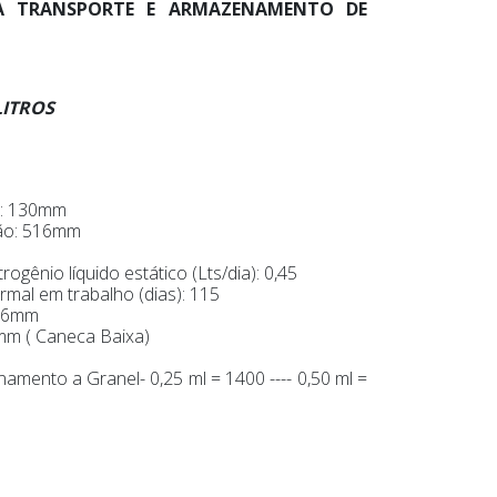
RA TRANSPORTE E ARMAZENAMENTO DE
LITROS
l: 130mm
jão: 516mm
rogênio líquido estático (Lts/dia): 0,45
al em trabalho (dias): 115
 36mm
0mm ( Caneca Baixa)
mento a Granel- 0,25 ml = 1400 ---- 0,50 ml =