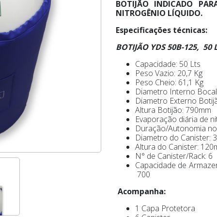
BOTIJÃO INDICADO PA
NITROGÊNIO LÍQUIDO.
Especificações técnicas:
BOTIJÃO YDS 50B-125, 50 
Capacidade: 50 Lts
Peso Vazio: 20,7 Kg
Peso Cheio: 61,1 Kg
Diametro Interno Boca
Diametro Externo Boti
Altura Botijão: 790mm
Evaporação diária de nit
Duração/Autonomia norm
Diametro do Canister:
Altura do Canister: 12
N° de Canister/Rack: 6
Capacidade de Armazena
700
Acompanha:
1 Capa Protetora