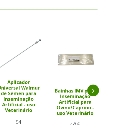
Aplicador
Universal Walmur
Bainhas IMV para
Corta
de Sêmen para
Inseminação
palhet
Inseminação
Artificial para
Insem
Artificial - uso
Ovino/Caprino -
Artif
Veterinário
uso Veterinário
8
54
2260