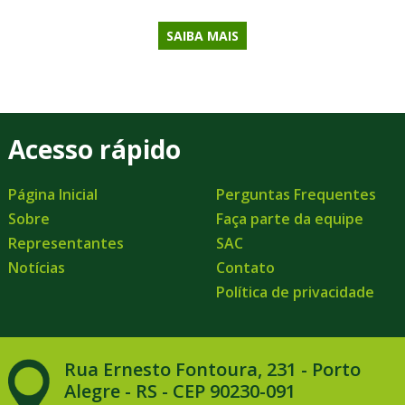
SAIBA MAIS
Acesso rápido
Página Inicial
Perguntas Frequentes
Sobre
Faça parte da equipe
Representantes
SAC
Notícias
Contato
Política de privacidade
Rua Ernesto Fontoura, 231 - Porto
Alegre - RS - CEP 90230-091