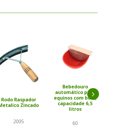
Bebedouro
automático para
Bebe
equinos com boia,
automát
Rodo Raspador
capacidade 6,5
ovinos e
Metalico Zincado
litros
17
2005
60