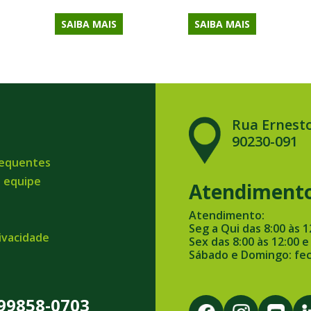
SAIBA MAIS
SAIBA MAIS
Rua Ernesto
90230-091
requentes
a equipe
Atendiment
Atendimento:
Seg a Qui das 8:00 às 1
rivacidade
Sex das 8:00 às 12:00 e
Sábado e Domingo: fe
 99858-0703