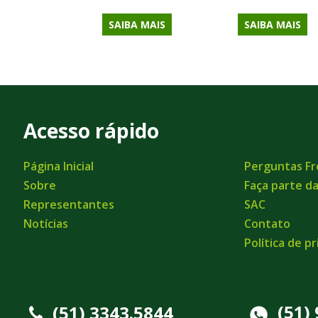
SAIBA MAIS
SAIBA MAIS
Acesso rápido
Página Inicial
Perguntas F
Sobre
Faça parte d
Representantes
SAC
Notícias
Contato
Política de p
(51)
(51) 3343.5844