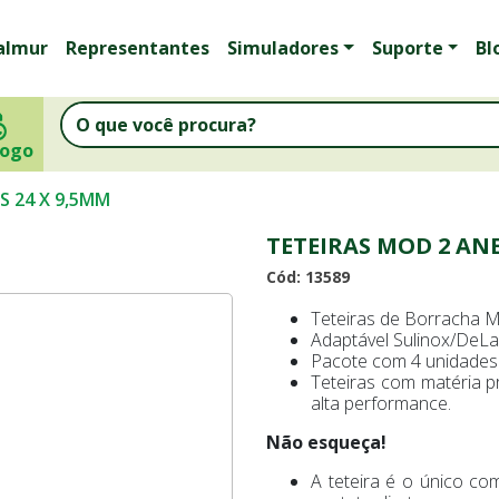
almur
Representantes
Simuladores
Suporte
Bl
logo
S 24 X 9,5MM
TETEIRAS MOD 2 ANE
Cód: 13589
Teteiras de Borracha M
Adaptável Sulinox/DeLav
Pacote com 4 unidades
Teteiras com matéria 
alta performance.
Não esqueça!
A teteira é o único c