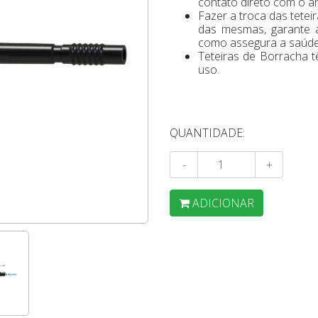
contato direto com o an
Fazer a troca das tete
das mesmas, garante 
como assegura a saúde
Teteiras de Borracha 
uso.
QUANTIDADE:
-
+
ADICIONAR