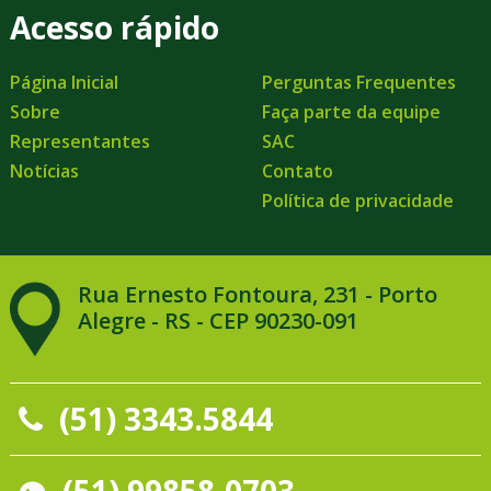
Acesso rápido
Página Inicial
Perguntas Frequentes
Sobre
Faça parte da equipe
Representantes
SAC
Notícias
Contato
Política de privacidade
Rua Ernesto Fontoura, 231 - Porto
Alegre - RS - CEP 90230-091
(51) 3343.5844