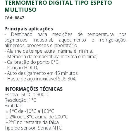
TERMÔMETRO DIGITAL TIPO ESPETO
MULTIUSO
Cód: 8847
Principais aplicações
- Destinado para medições de temperatura nos
segmentos industrial, aquecimento e refrigeração,
alimentos, processos e laboratório.
- Alarme de temperatura máxima é mínima;
- Memória da temperatura máxima e mínima;
- Calibração do ponto 0°C;
- Função HOLD;
- Auto desligamento em 45 minutos;
- Haste de aço inoxidável SUS 304;
INFORMAÇÕES TÉCNICAS
Escala: -50°C a 300°C
Resolução: 1°C
Exatidão:
± 1°C de -10°C a 100°C
± 2% ou ±3°C acima de 200°C
±2°C no restante da faixa
Tipo de sensor: Sonda NTC