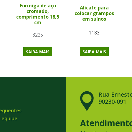
Formiga de aço
Alicate para
cromado,
colocar grampos
comprimento 18,5
em suínos
cm
1183
3225
SAIBA MAIS
SAIBA MAIS
Rua Ernesto
90230-091
requentes
a equipe
Atendiment