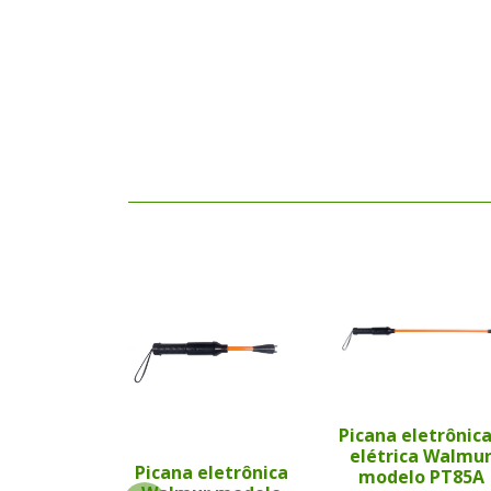
Picana eletrônica
elétrica Walmu
Picana eletrônica
modelo PT85A