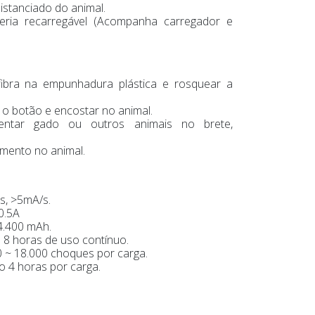
istanciado do animal.
teria recarregável (Acompanha carregador e
fibra na empunhadura plástica e rosquear a
r o botão e encostar no animal.
mentar gado ou outros animais no brete,
mento no animal.
s, >5mA/s.
0.5A
4.400 mAh.
 8 horas de uso contínuo.
0 ~ 18.000 choques por carga.
 4 horas por carga.