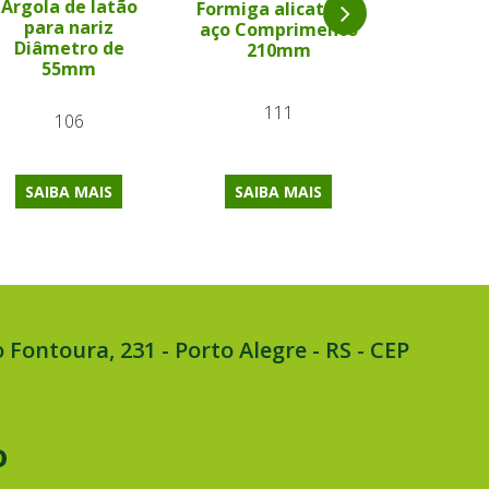
Argola de latão
Formiga alicate de
Formi
para nariz
aço Comprimento
desto
Diâmetro de
210mm
Materia
55mm
pol
111
106
6
SAIBA MAIS
SAIBA
SAIBA MAIS
 Fontoura, 231 - Porto Alegre - RS - CEP
o