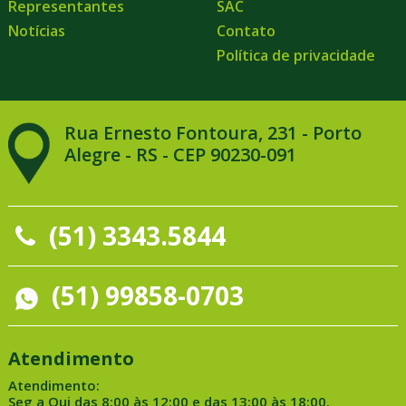
Representantes
SAC
Notícias
Contato
Política de privacidade
Rua Ernesto Fontoura, 231 - Porto
Alegre - RS - CEP 90230-091
(51) 3343.5844
(51) 99858-0703
Atendimento
Atendimento:
Seg a Qui das 8:00 às 12:00 e das 13:00 às 18:00.