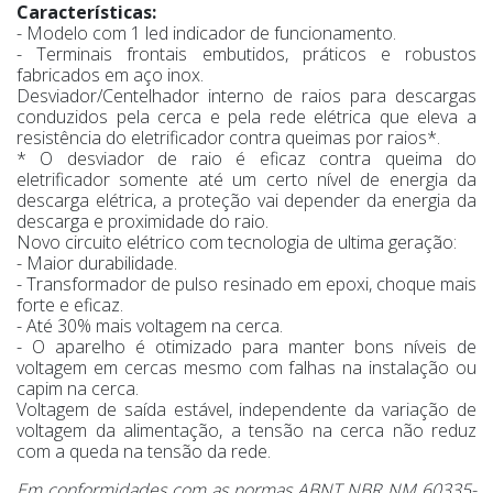
Características:
- Modelo com 1 led indicador de funcionamento.
- Terminais frontais embutidos, práticos e robustos
fabricados em aço inox.
Desviador/Centelhador interno de raios para descargas
conduzidos pela cerca e pela rede elétrica que eleva a
resistência do eletrificador contra queimas por raios*.
* O desviador de raio é eficaz contra queima do
eletrificador somente até um certo nível de energia da
descarga elétrica, a proteção vai depender da energia da
descarga e proximidade do raio.
Novo circuito elétrico com tecnologia de ultima geração:
- Maior durabilidade.
- Transformador de pulso resinado em epoxi, choque mais
forte e eficaz.
- Até 30% mais voltagem na cerca.
- O aparelho é otimizado para manter bons níveis de
voltagem em cercas mesmo com falhas na instalação ou
capim na cerca.
Voltagem de saída estável, independente da variação de
voltagem da alimentação, a tensão na cerca não reduz
com a queda na tensão da rede.
Em conformidades com as normas ABNT NBR NM 60335-