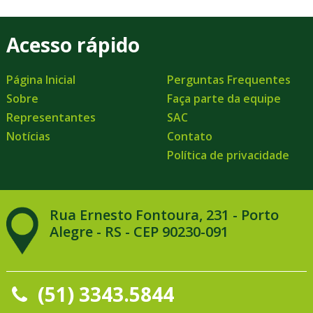
Acesso rápido
Página Inicial
Perguntas Frequentes
Sobre
Faça parte da equipe
Representantes
SAC
Notícias
Contato
Política de privacidade
Rua Ernesto Fontoura, 231 - Porto
Alegre - RS - CEP 90230-091
(51) 3343.5844