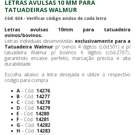
LETRAS AVULSAS 10 MM PARA
TATUADEIRAS WALMUR
Cód: 634 - Verificar código avulso de cada letra
Letras avulsas 10mm para tatuadeira
ovinos/bovinos.
Letras individuais desenvolvidas
exclusivamente para a
Tatuadeira Walmur
p/ ovinos 4 dígitos (cód.501) e p/
tatuadeira Walmur p/ bovinos 6 dígitos (cód.2767).,
garantindo encaixe perfeito, marcação precisa e alta
durabilidade.
Escolha abaixo a letra desejada e utilize o respectivo
código para compra:
A
– Cód.:
14276
B
– Cód.:
14277
C
– Cód.:
14278
D
– Cód.:
14279
E
– Cód.:
14280
F
– Cód.:
14281
G
– Cód.:
14282
H
– Cód.:
14283