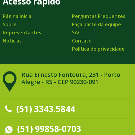
Acesso rápido
Página Inicial
Perguntas Frequentes
Sobre
Faça parte da equipe
Representantes
SAC
Notícias
Contato
Política de privacidade
Rua Ernesto Fontoura, 231 - Porto
Alegre - RS - CEP 90230-091
(51) 3343.5844
(51) 99858-0703