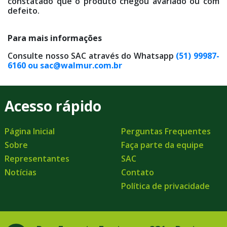
constatado que o produto chegou avariado ou com
defeito.
Para mais informações
Consulte nosso SAC através do Whatsapp
(51) 99987-
6160 ou
sac@walmur.com.br
Acesso rápido
Página Inicial
Perguntas Frequentes
Sobre
Faça parte da equipe
Representantes
SAC
Notícias
Contato
Política de privacidade