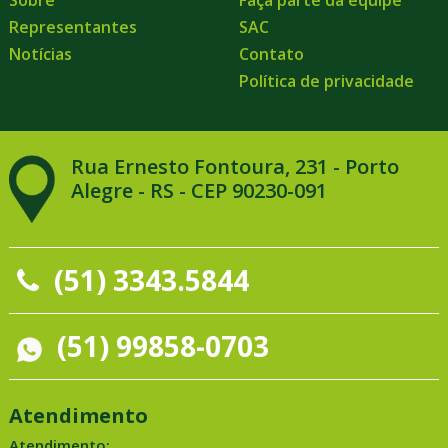
Sobre
Faça parte da equipe
Representantes
SAC
Notícias
Contato
Política de privacidade
Rua Ernesto Fontoura, 231 - Porto
Alegre - RS - CEP 90230-091
(51) 3343.5844
(51) 99858-0703
Atendimento
Atendimento: