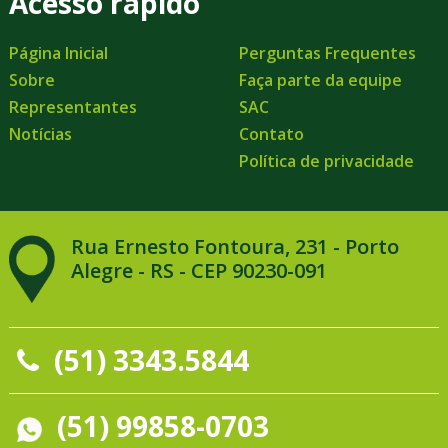
Acesso rápido
Página Inicial
Perguntas Frequentes
Sobre
Faça parte da equipe
Representantes
SAC
Notícias
Contato
Política de privacidade
Rua Ernesto Fontoura, 231 - Porto
Alegre - RS - CEP 90230-091
(51) 3343.5844
(51) 99858-0703