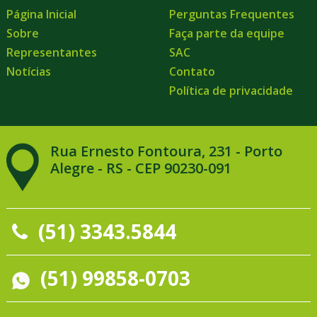
Página Inicial
Perguntas Frequentes
Sobre
Faça parte da equipe
Representantes
SAC
Notícias
Contato
Política de privacidade
Rua Ernesto Fontoura, 231 - Porto
Alegre - RS - CEP 90230-091
(51) 3343.5844
(51) 99858-0703