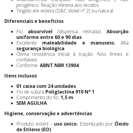
pirogênico. Reação mínima aos tecidos
Tingido em violeta (D&C Violet nº 2) ou natural
Diferenciais e benefícios
Fio
absorvível
(dispensa retirada).
Absorção
uniforme entre 60 e 90 dias
Excelente
maleabilidade e manuseio.
Alta
segurança biológica
Ótima resistência inicial à tração. Nós firmes e
confiáveis
Conforme:
ABNT NBR 13904
Itens inclusos
01 caixa com 24 unidades
Fio de sutura
Poliglactina 910 N° 1
Comprimento do fio:
1,5 m
SEM AGULHA
Higiene, conservação e advertências
Produto estéril –
uso único.
Esterilizado por
Óxido
de Etileno (EO)