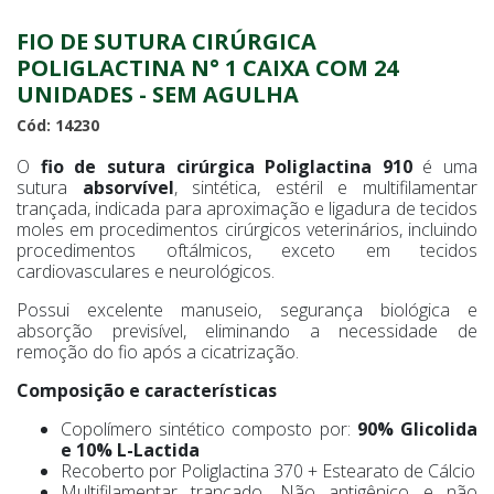
FIO DE SUTURA CIRÚRGICA
POLIGLACTINA N° 1 CAIXA COM 24
UNIDADES - SEM AGULHA
Cód: 14230
O
fio de sutura cirúrgica Poliglactina 910
é uma
sutura
absorvível
, sintética, estéril e multifilamentar
trançada, indicada para aproximação e ligadura de tecidos
moles em procedimentos cirúrgicos veterinários, incluindo
procedimentos oftálmicos, exceto em tecidos
cardiovasculares e neurológicos.
Possui excelente manuseio, segurança biológica e
absorção previsível, eliminando a necessidade de
remoção do fio após a cicatrização.
Composição e características
Copolímero sintético composto por:
90% Glicolida
e 10% L-Lactida
Recoberto por Poliglactina 370 + Estearato de Cálcio
Multifilamentar trançado. Não antigênico e não