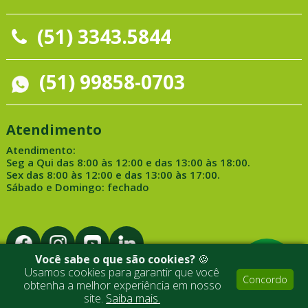
(51) 3343.5844
(51) 99858-0703
Atendimento
Atendimento:
Seg a Qui das 8:00 às 12:00 e das 13:00 às 18:00.
Sex das 8:00 às 12:00 e das 13:00 às 17:00.
Sábado e Domingo: fechado
Você sabe o que são cookies?
🍪
Usamos cookies para garantir que você
Concordo
obtenha a melhor experiência em nosso
Desenvolvido por Medialine
site.
Saiba mais.