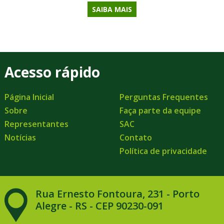
SAIBA MAIS
Acesso rápido
Página Inicial
Perguntas Frequentes
Sobre
Faça parte da equipe
Representantes
SAC
Notícias
Contato
Política de privacidade
Rua Ernesto Fontoura, 231 - Porto
Alegre - RS - CEP 90230-091