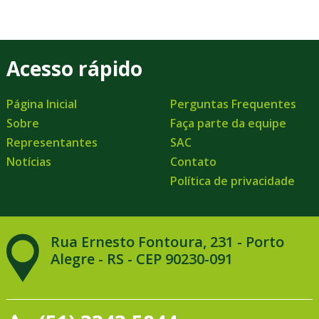
Acesso rápido
Página Inicial
Perguntas Frequentes
Sobre
Faça parte da equipe
Representantes
SAC
Notícias
Contato
Política de privacidade
Rua Ernesto Fontoura, 231 - Porto
Alegre - RS - CEP 90230-091