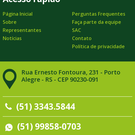
Página Inicial
Perguntas Frequentes
Sobre
Faça parte da equipe
Representantes
SAC
Notícias
Contato
Política de privacidade
Rua Ernesto Fontoura, 231 - Porto
Alegre - RS - CEP 90230-091
(51) 3343.5844
(51) 99858-0703