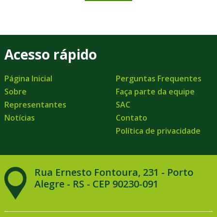
Acesso rápido
Página Inicial
Perguntas Frequentes
Sobre
Faça parte da equipe
Representantes
SAC
Notícias
Contato
Política de privacidade
Rua Ernesto Fontoura, 231 - Porto
Alegre - RS - CEP 90230-091