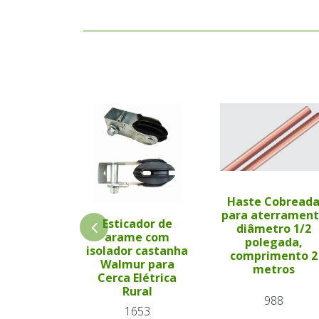
Haste Cobread
para aterramen
Esticador de
diâmetro 1/2
arame com
polegada,
isolador castanha
comprimento 2
Walmur para
metros
Cerca Elétrica
Rural
988
1653