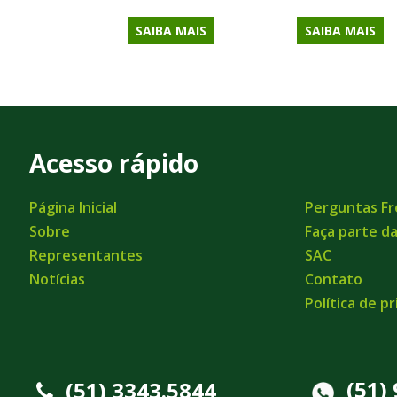
SAIBA MAIS
SAIBA MAIS
Acesso rápido
Página Inicial
Perguntas F
Sobre
Faça parte d
Representantes
SAC
Notícias
Contato
Política de p
(51)
(51) 3343.5844