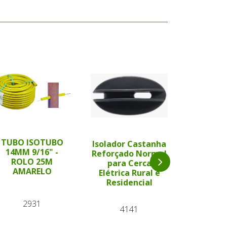
TUBO ISOTUBO
Isolador Castanha
14MM 9/16" -
Fio Con
Reforçado Normal
ROLO 25M
Cabo Sub
para Cerca
AMARELO
Walmu
Elétrica Rural e
Cerca E
Residencial
Ru
2931
4141
25