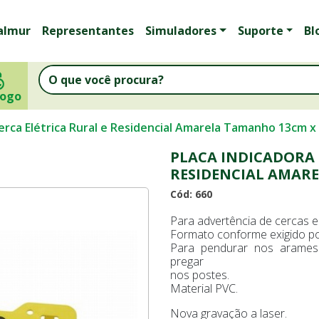
almur
Representantes
Simuladores
Suporte
Bl
logo
Cerca Elétrica Rural e Residencial Amarela Tamanho 13cm 
PLACA INDICADORA 
RESIDENCIAL AMAR
Cód: 660
Para advertência de cercas el
Formato conforme exigido po
Para pendurar nos arames el
pregar
nos postes.
Material PVC.
Nova gravação a laser.