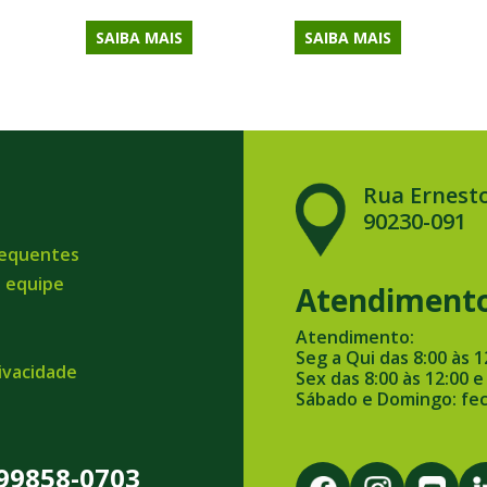
SAIBA MAIS
SAIBA MAIS
Rua Ernesto
90230-091
requentes
a equipe
Atendiment
Atendimento:
Seg a Qui das 8:00 às 1
rivacidade
Sex das 8:00 às 12:00 e
Sábado e Domingo: fe
 99858-0703