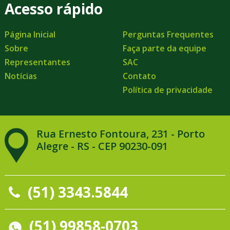
Acesso rápido
Página Inicial
Perguntas Frequentes
Sobre
Faça parte da equipe
Representantes
SAC
Notícias
Contato
Política de privacidade
Rua Ernesto Fontoura, 231 - Porto
Alegre - RS - CEP 90230-091
(51) 3343.5844
(51) 99858-0703