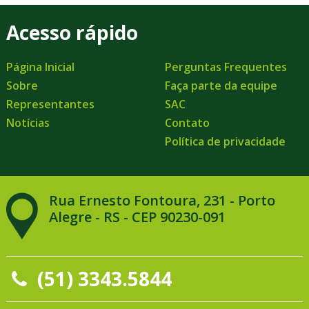
Acesso rápido
Página Inicial
Perguntas Frequentes
Sobre
Faça parte da equipe
Representantes
SAC
Notícias
Contato
Política de privacidade
Rua Ernesto Fontoura, 231 - Porto
Alegre - RS - CEP 90230-091
(51) 3343.5844