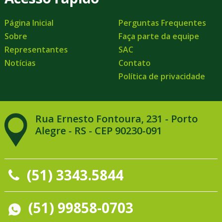
Página Inicial
Perguntas Frequentes
Sobre
Faça parte da equipe
Representantes
SAC
Notícias
Contato
Política de privacidade
Rua Ernesto Fontoura, 231 - Porto
Alegre - RS - CEP 90230-091
(51) 3343.5844
(51) 99858-0703