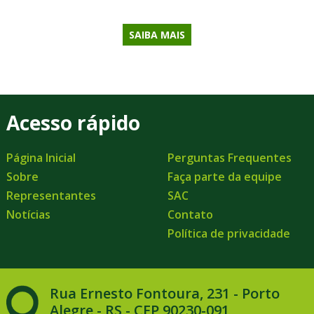
SAIBA MAIS
Acesso rápido
Página Inicial
Perguntas Frequentes
Sobre
Faça parte da equipe
Representantes
SAC
Notícias
Contato
Política de privacidade
Rua Ernesto Fontoura, 231 - Porto
Alegre - RS - CEP 90230-091