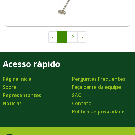
‹
1
2
›
Acesso rápido
Página Inicial
Perguntas Frequentes
Sobre
Faça parte da equipe
Representantes
SAC
Notícias
Contato
Política de privacidade