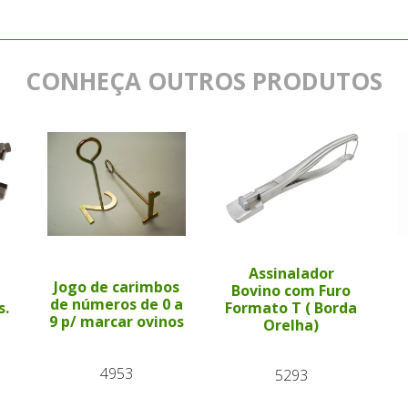
CONHEÇA OUTROS PRODUTOS
Assinalador
Jogo de carimbos
Bovino com Furo
de números de 0 a
s.
Formato T ( Borda
9 p/ marcar ovinos
Orelha)
4953
5293