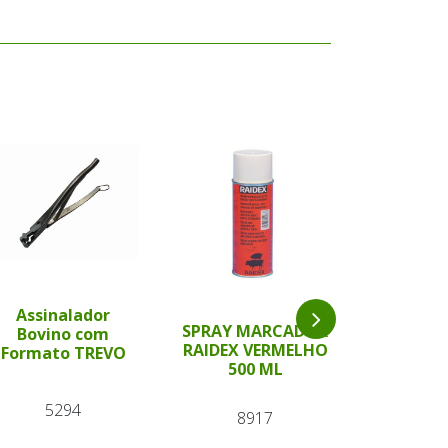
Assinalador
Bastão 
SPRAY MARCADOR
Bovino com
Verde 54 
RAIDEX VERMELHO
Formato TREVO
Wal
500 ML
5294
87
8917