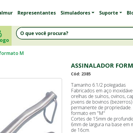
almur
Representantes
Simuladores
Suporte
Bl
logo
 formato M
ASSINALADOR FOR
Cód: 2385
Tamanho 6.1/2 polegadas
Fabricados em aço inoxidáve
orelhas de suínos, ovinos, c
jovens de bovinos (bezerro
permanente de propriedade.
formato em "M"
Cortes de 15mm de profundi
6mm de largura na base em 
de 16cm.