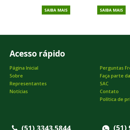
SAIBA MAIS
SAIBA MAIS
Acesso rápido
Página Inicial
Perguntas F
Sobre
Faça parte d
Representantes
SAC
Notícias
Contato
Política de p
(51)
(51) 3343.5844