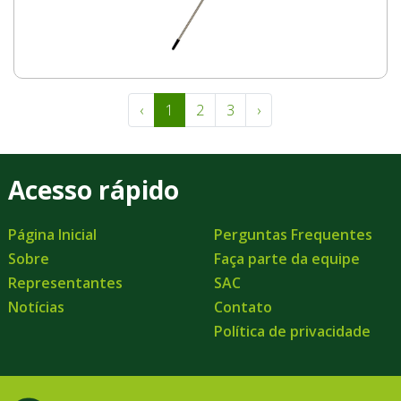
‹
1
2
3
›
Acesso rápido
Página Inicial
Perguntas Frequentes
Sobre
Faça parte da equipe
Representantes
SAC
Notícias
Contato
Política de privacidade