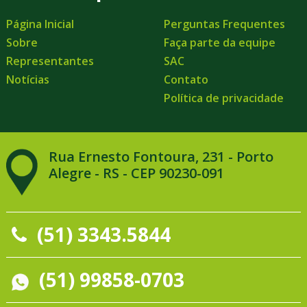
Página Inicial
Perguntas Frequentes
Sobre
Faça parte da equipe
Representantes
SAC
Notícias
Contato
Política de privacidade
Rua Ernesto Fontoura, 231 - Porto
Alegre - RS - CEP 90230-091
(51) 3343.5844
(51) 99858-0703