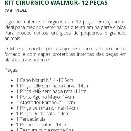
KIT CIRÚRGICO WALMUR- 12 PEÇAS
Cód: 13494
Jogo de materiais cirúrgicos com 12 peças em aço inox ,
ideal para médicos veterinários que atuam na parte clínica.
Para procedimentos cirúrgicos de pequenos e grandes
animais.
O kit é composto por estojo de couro sintético preto,
forrado e com capas protetoras internas das peças em
plástico transparente.
Peças:
1 Cabo bisturi N° 4 -13,5cm
1 Pinça kelly serrilhada curva -14cm
1 Pinça kelly serrilhada reta -14cm
1 Porta Agulha Mayo -14cm
2 Afastador Farabeuf -12cm
1 Pinça serrilha normal -14cm
1 Pinça Dente rato -14cm
1 Tentacânula
1 Probe 2 pontas - 14cm
1 Tesoura curva romba fina