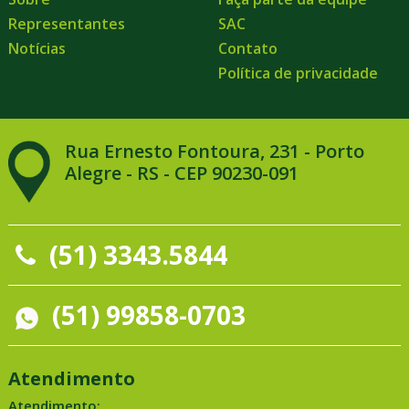
Representantes
SAC
Notícias
Contato
Política de privacidade
Rua Ernesto Fontoura, 231 - Porto
Alegre - RS - CEP 90230-091
(51) 3343.5844
(51) 99858-0703
Atendimento
Atendimento: