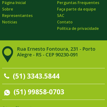
Página Inicial
Perguntas Frequentes
Sobre
Faça parte da equipe
Representantes
SAC
Notícias
Contato
Política de privacidade
Rua Ernesto Fontoura, 231 - Porto
Alegre - RS - CEP 90230-091
(51) 3343.5844
(51) 99858-0703