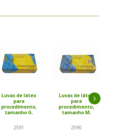
Luvas de látex
Luvas de látex
para
para
Catgut
procedimento,
procedimento,
Simple
tamanho G.
tamanho M.
69
2591
2590