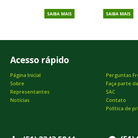
SAIBA MAIS
SAIBA MAIS
Acesso rápido
Página Inicial
Perguntas F
Sobre
Faça parte d
Representantes
SAC
Notícias
Contato
Política de p