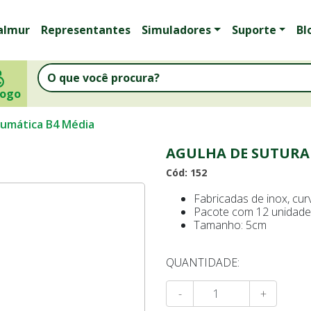
almur
Representantes
Simuladores
Suporte
Bl
logo
aumática B4 Média
AGULHA DE SUTURA
Cód: 152
Fabricadas de inox, cur
Pacote com 12 unidade
Tamanho: 5cm
QUANTIDADE:
-
+