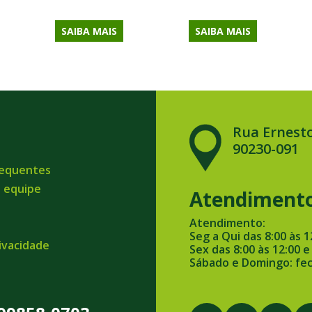
SAIBA MAIS
SAIBA MAIS
Rua Ernesto
90230-091
requentes
a equipe
Atendiment
Atendimento:
Seg a Qui das 8:00 às 1
rivacidade
Sex das 8:00 às 12:00 e
Sábado e Domingo: fe