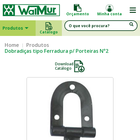
Orçamento
Minha conta
Produtos
Catálogo
Home
Produtos
Dobradiças tipo Ferradura p/ Porteiras N°2
Download
Catálogo