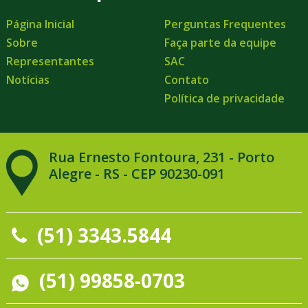
Página Inicial
Perguntas Frequentes
Sobre
Faça parte da equipe
Representantes
SAC
Notícias
Contato
Política de privacidade
Rua Ernesto Fontoura, 231 - Porto
Alegre - RS - CEP 90230-091
(51) 3343.5844
(51) 99858-0703