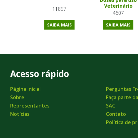
Doses para uso
Veterinário
11857
4607
SAIBA MAIS
SAIBA MAIS
Acesso rápido
Página Inicial
Perguntas F
Sobre
Faça parte d
Representantes
SAC
Notícias
Contato
Política de p