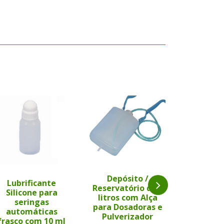
Depósito /
Lubrificante
Depós
Reservatório de 2
Silicone para
Reservat
litros com Alça
seringas
litros 
para Dosadoras e
automáticas
para Dos
Pulverizador
frasco com 10 ml
Pulver