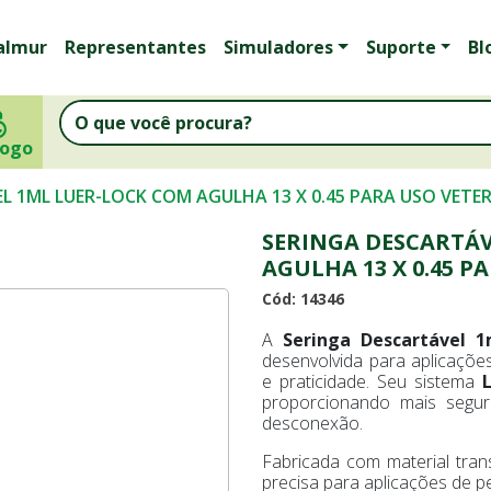
almur
Representantes
Simuladores
Suporte
Bl
logo
L 1ML LUER-LOCK COM AGULHA 13 X 0.45 PARA USO VETE
SERINGA DESCARTÁV
AGULHA 13 X 0.45 P
Cód: 14346
A
Seringa Descartável 
desenvolvida para aplicaçõe
e praticidade. Seu sistema
proporcionando mais segur
desconexão.
Fabricada com material tran
precisa para aplicações de pe