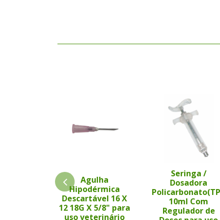
Seringa /
Agulha
Dosadora
Hipodérmica
Policarbonato(T
Descartável 16 X
10ml Com
12 18G X 5/8" para
Regulador de
uso veterinário