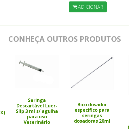
ADICIONAR
CONHEÇA OUTROS PRODUTOS
Seringa
Bico dosador
Descartável Luer-
específico para
Slip 3 ml s/ agulha
PX)
seringas
para uso
dosadoras 20ml
Veterinário