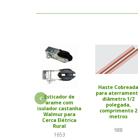
Haste Cobread
para aterramen
Esticador de
diâmetro 1/2
arame com
polegada,
isolador castanha
comprimento 2
Walmur para
metros
Cerca Elétrica
Rural
988
1653