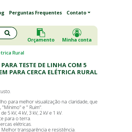
og
Perguntas Frequentes
Contato
Orçamento
Minha conta
trica Rural
 PARA TESTE DE LINHA COM 5
EM PARA CERCA ELÉTRICA RURAL
custo.
lho para melhor visualização na claridade, que
, "Mínimo" e " Ruim".
e 5 kV, 4 kV, 3 kV, 2 kV e 1 kV.
te para o terra.
rcas elétricas.
 Melhor transparência e resistência.