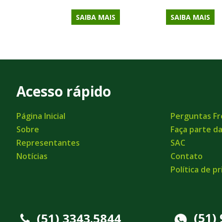
SAIBA MAIS
SAIBA MAIS
Acesso rápido
Página Inicial
Perguntas F
Sobre
Faça parte d
Representantes
SAC
Notícias
Contato
Política de p
(51)
(51) 3343.5844