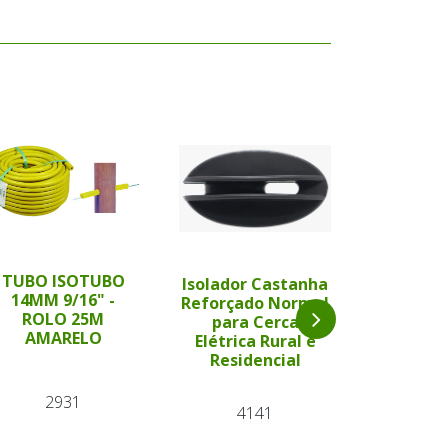
TUBO ISOTUBO
Isolador Castanha
14MM 9/16" -
Fio Con
Reforçado Normal
ROLO 25M
Cabo Sub
para Cerca
AMARELO
Walmu
Elétrica Rural e
Cerca E
Residencial
Ru
2931
4141
25