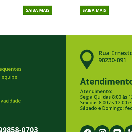
SAIBA MAIS
SAIBA MAIS
Rua Ernesto
90230-091
requentes
a equipe
Atendiment
Atendimento:
Seg a Qui das 8:00 às 1
rivacidade
Sex das 8:00 às 12:00 e
Sábado e Domingo: fe
 99858-0703