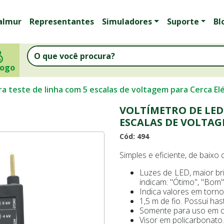
almur
Representantes
Simuladores
Suporte
Bl
logo
a teste de linha com 5 escalas de voltagem para Cerca Elé
VOLTÍMETRO DE LED
ESCALAS DE VOLTAG
Cód: 494
Simples e eficiente, de baixo 
Luzes de LED, maior bri
indicam: "Ótimo", "Bom"
Indica valores em torno d
1,5 m de fio. Possui has
Somente para uso em ce
Visor em policarbonato.