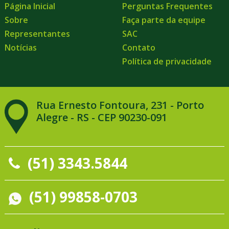
Página Inicial
Perguntas Frequentes
Sobre
Faça parte da equipe
Representantes
SAC
Notícias
Contato
Política de privacidade
Rua Ernesto Fontoura, 231 - Porto
Alegre - RS - CEP 90230-091
(51) 3343.5844
(51) 99858-0703