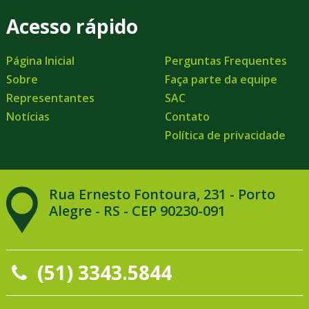
Acesso rápido
Página Inicial
Perguntas Frequentes
Sobre
Faça parte da equipe
Representantes
SAC
Notícias
Contato
Política de privacidade
Rua Ernesto Fontoura, 231 - Porto
Alegre - RS - CEP 90230-091
(51) 3343.5844