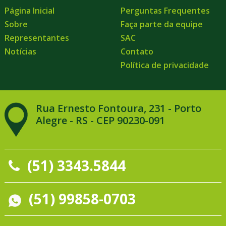
Página Inicial
Perguntas Frequentes
Sobre
Faça parte da equipe
Representantes
SAC
Notícias
Contato
Política de privacidade
Rua Ernesto Fontoura, 231 - Porto
Alegre - RS - CEP 90230-091
(51) 3343.5844
(51) 99858-0703