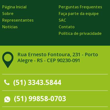
Página Inicial
Perguntas Frequentes
Sobre
Faça parte da equipe
Representantes
SAC
Notícias
Contato
Política de privacidade
Rua Ernesto Fontoura, 231 - Porto
Alegre - RS - CEP 90230-091
(51) 3343.5844
(51) 99858-0703