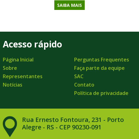
SAIBA MAIS
Acesso rápido
Página Inicial
Perguntas Frequentes
Sobre
Faça parte da equipe
Representantes
SAC
Notícias
Contato
Política de privacidade
Rua Ernesto Fontoura, 231 - Porto
Alegre - RS - CEP 90230-091