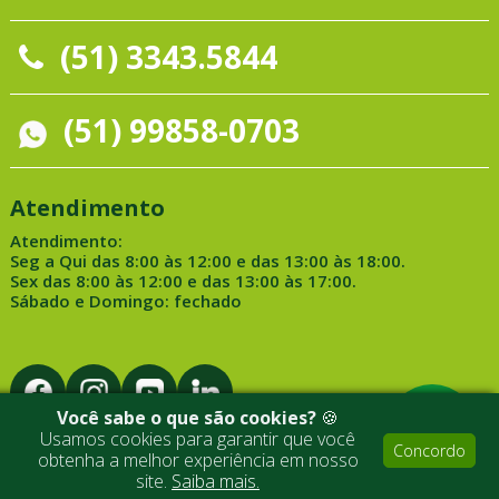
(51) 3343.5844
(51) 99858-0703
Atendimento
Atendimento:
Seg a Qui das 8:00 às 12:00 e das 13:00 às 18:00.
Sex das 8:00 às 12:00 e das 13:00 às 17:00.
Sábado e Domingo: fechado
Você sabe o que são cookies?
🍪
Usamos cookies para garantir que você
Concordo
obtenha a melhor experiência em nosso
Desenvolvido por Medialine
site.
Saiba mais.