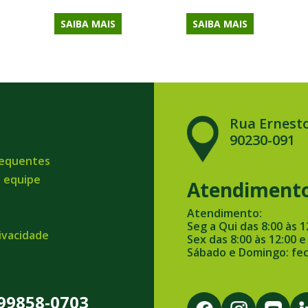
SAIBA MAIS
SAIBA MAIS
Rua Ernesto
90230-091
requentes
a equipe
Atendiment
Atendimento:
Seg a Qui das 8:00 às 1
rivacidade
Sex das 8:00 às 12:00 e
Sábado e Domingo: fe
 99858-0703