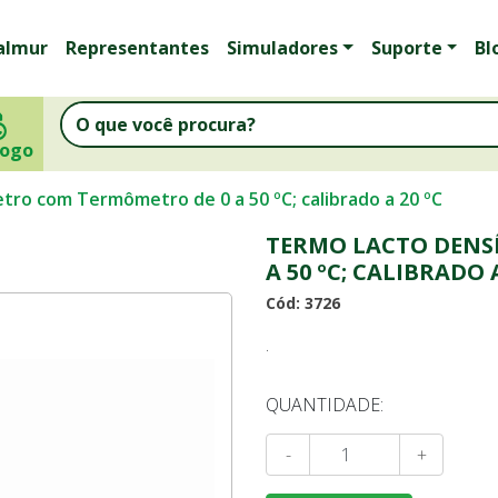
almur
Representantes
Simuladores
Suporte
Bl
logo
ro com Termômetro de 0 a 50 ºC; calibrado a 20 ºC
TERMO LACTO DENS
A 50 ºC; CALIBRADO A
Cód: 3726
.
QUANTIDADE:
-
+