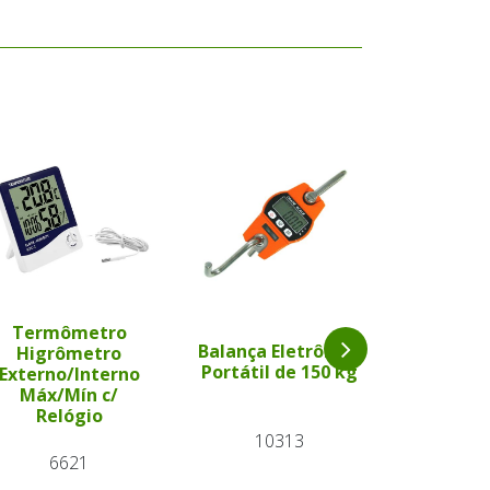
Termômetro
Balança Eletrônica
Higrômetro
Balança 
Portátil de 150 kg
Externo/Interno
de 1
Máx/Mín c/
Relógio
10313
21
6621