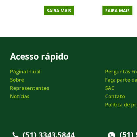
SAIBA MAIS
SAIBA MAIS
Acesso rápido
Página Inicial
Perguntas F
Sobre
Faça parte d
Representantes
SAC
Notícias
Contato
Política de p
(51)
(51) 3343.5844