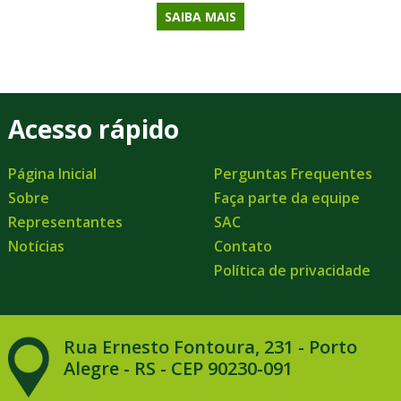
SAIBA MAIS
Acesso rápido
Página Inicial
Perguntas Frequentes
Sobre
Faça parte da equipe
Representantes
SAC
Notícias
Contato
Política de privacidade
Rua Ernesto Fontoura, 231 - Porto
Alegre - RS - CEP 90230-091