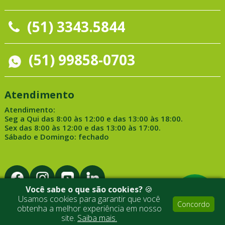
(51) 3343.5844
(51) 99858-0703
Atendimento
Atendimento:
Seg a Qui das 8:00 às 12:00 e das 13:00 às 18:00.
Sex das 8:00 às 12:00 e das 13:00 às 17:00.
Sábado e Domingo: fechado
Você sabe o que são cookies?
🍪
Usamos cookies para garantir que você
Concordo
obtenha a melhor experiência em nosso
Desenvolvido por Medialine
site.
Saiba mais.