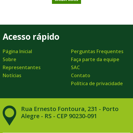
Acesso rápido
Página Inicial
Perguntas Frequentes
Sobre
Faça parte da equipe
Representantes
SAC
Notícias
Contato
Política de privacidade
Rua Ernesto Fontoura, 231 - Porto
Alegre - RS - CEP 90230-091