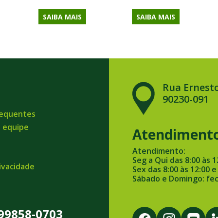
SAIBA MAIS
SAIBA MAIS
Rua Ernesto
90230-091
requentes
a equipe
Atendiment
Atendimento:
Seg a Qui das 8:00 às 1
rivacidade
Sex das 8:00 às 12:00 e
Sábado e Domingo: fe
 99858-0703