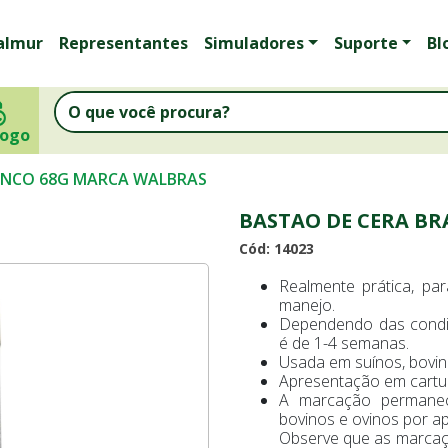
almur
Representantes
Simuladores
Suporte
Bl
logo
ANCO 68G MARCA WALBRAS
BASTAO DE CERA B
Cód: 14023
Realmente prática, pa
manejo.
Dependendo das condiç
é de 1-4 semanas.
Usada em suínos, bovi
Apresentação em cartuc
A marcação permanece
bovinos e ovinos por a
Observe que as marcaçõ