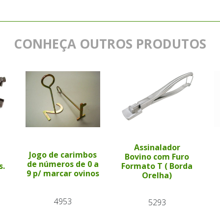
CONHEÇA OUTROS PRODUTOS
Assinalador
Jogo de carimbos
Bovino com Furo
de números de 0 a
s.
Formato T ( Borda
9 p/ marcar ovinos
Orelha)
4953
5293