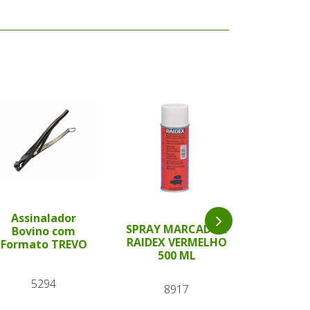
Assinalador
Bastão 
SPRAY MARCADOR
Bovino com
Verde 54 
RAIDEX VERMELHO
Formato TREVO
Wal
500 ML
5294
87
8917