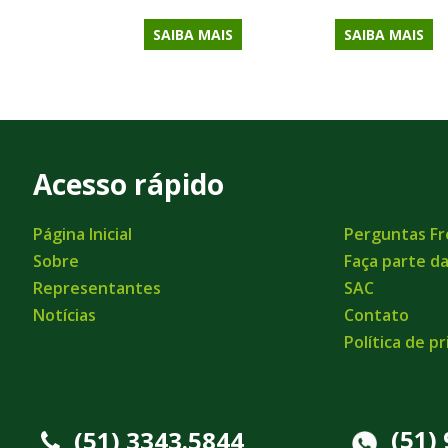
SAIBA MAIS
SAIBA MAIS
Acesso rápido
Página Inicial
Perguntas F
Sobre
Faça parte d
Representantes
SAC
Notícias
Contato
Política de p
(51)
(51) 3343.5844