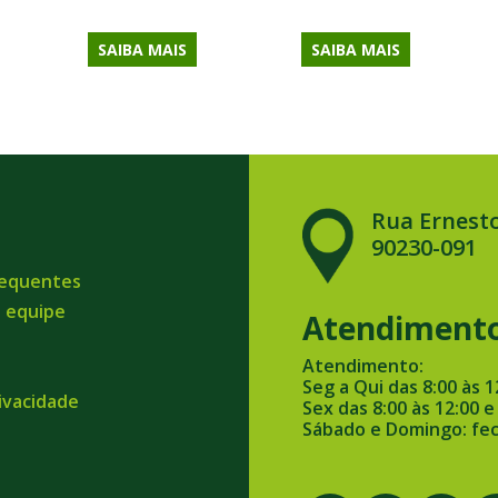
SAIBA MAIS
SAIBA MAIS
Rua Ernesto
90230-091
requentes
a equipe
Atendiment
Atendimento:
Seg a Qui das 8:00 às 1
rivacidade
Sex das 8:00 às 12:00 e
Sábado e Domingo: fe