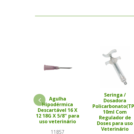
Seringa /
Agulha
Dosadora
Hipodérmica
Policarbonato(T
Descartável 16 X
10ml Com
12 18G X 5/8" para
Regulador de
uso veterinário
Doses para uso
Veterinário
11857