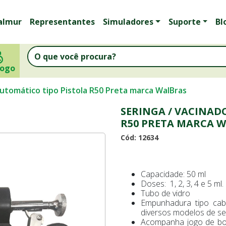
almur
Representantes
Simuladores
Suporte
Bl
logo
Automático tipo Pistola R50 Preta marca WalBras
SERINGA / VACINAD
R50 PRETA MARCA 
Cód: 12634
Capacidade: 50 ml
Doses: 1, 2, 3, 4 e 5 ml.
Tubo de vidro
Empunhadura tipo ca
diversos modelos de se
Acompanha jogo de bor