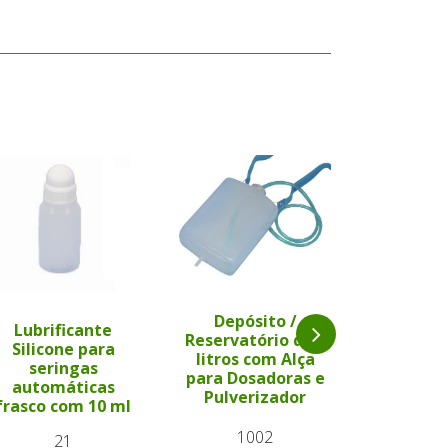
Depósito /
Lubrificante
Depós
Reservatório de 2
Silicone para
Reservat
litros com Alça
seringas
litros 
para Dosadoras e
automáticas
para Dos
Pulverizador
frasco com 10 ml
Pulver
1002
21
3