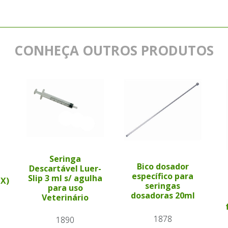
CONHEÇA OUTROS PRODUTOS
Seringa
Bico dosador
Descartável Luer-
específico para
Slip 3 ml s/ agulha
PX)
seringas
para uso
dosadoras 20ml
Veterinário
1878
1890