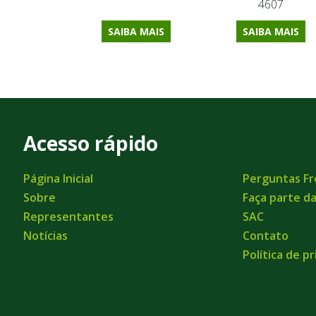
4607
SAIBA MAIS
SAIBA MAIS
Acesso rápido
Página Inicial
Perguntas F
Sobre
Faça parte d
Representantes
SAC
Notícias
Contato
Política de p