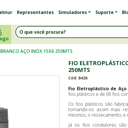
almur
Representantes
Simuladores
Suporte
Bl
logo
 BRANCO AÇO INOX 15X6 250MTS
FIO ELETROPLÁSTIC
250MTS
Cód: 8426
Fio Eletroplástico de Aço
fios plásticos e de 06 fios co
Os fios plásticos são fabr
tornando-os assim mais re
mesmos, o ressecamento, e da
Já os fios condutores são