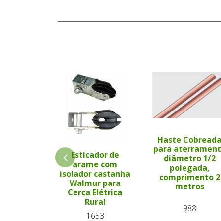
Haste Cobread
para aterramen
Esticador de
diâmetro 1/2
arame com
polegada,
isolador castanha
comprimento 2
Walmur para
metros
Cerca Elétrica
Rural
988
1653