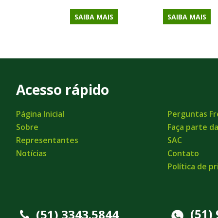
SAIBA MAIS
SAIBA MAIS
Acesso rápido
Página Inicial
Perguntas F
Sobre
Faça parte d
Representantes
SAC
Notícias
Contato
Política de p
(51)
(51) 3343.5844