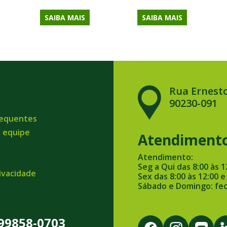
SAIBA MAIS
SAIBA MAIS
Rua Ernesto
90230-091
requentes
a equipe
Atendiment
Atendimento:
Seg a Qui das 8:00 às 1
rivacidade
Sex das 8:00 às 12:00 e
Sábado e Domingo: fe
 99858-0703