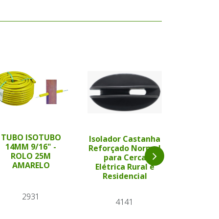
TUBO ISOTUBO
Isolador Castanha
14MM 9/16" -
Fio Con
Reforçado Normal
ROLO 25M
Cabo Sub
para Cerca
AMARELO
Walmu
Elétrica Rural e
Cerca E
Residencial
Ru
2931
4141
25