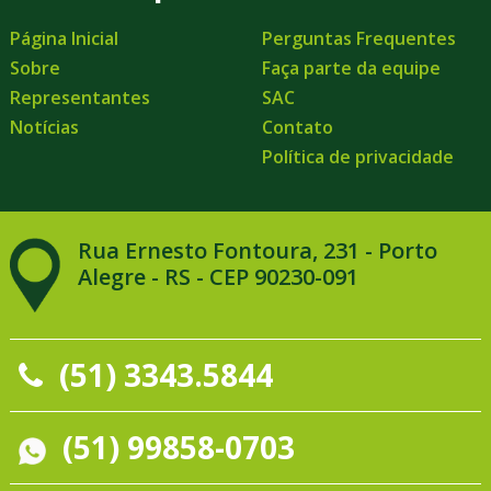
Página Inicial
Perguntas Frequentes
Sobre
Faça parte da equipe
Representantes
SAC
Notícias
Contato
Política de privacidade
Rua Ernesto Fontoura, 231 - Porto
Alegre - RS - CEP 90230-091
(51) 3343.5844
(51) 99858-0703